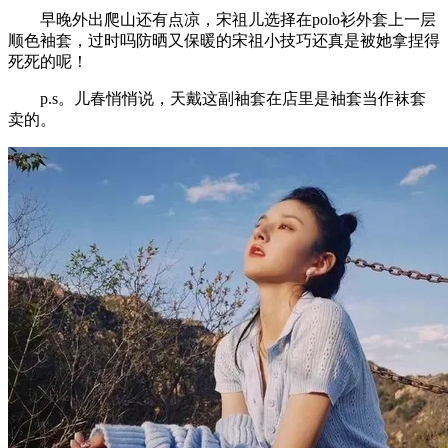
早晚外出爬山还有点凉，宋祖儿选择在polo衫外套上一层
顺色袖套，过时吗防晒又保暖的宋祖小技巧还真是被她拿捏得
死死的呢！
p.s。儿春悄悄说，天戴这副袖套在店里是袖套当作袜套
卖的。