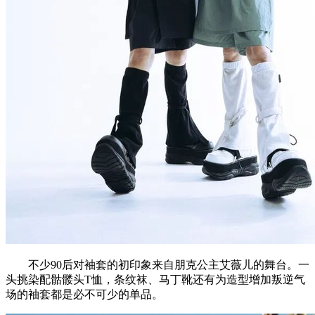
不少90后对袖套的初印象来自朋克公主艾薇儿的舞台。一
头挑染配骷髅头T恤，条纹袜、马丁靴还有为造型增加叛逆气
场的袖套都是必不可少的单品。