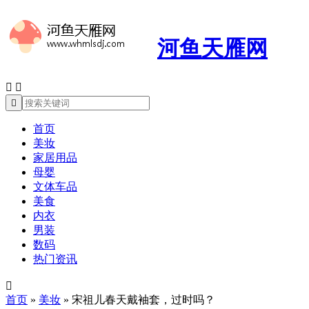
河鱼天雁网



首页
美妆
家居用品
母婴
文体车品
美食
内衣
男装
数码
热门资讯

首页
»
美妆
»
宋祖儿春天戴袖套，过时吗？