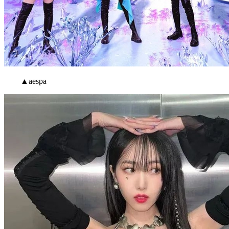
▲aespa