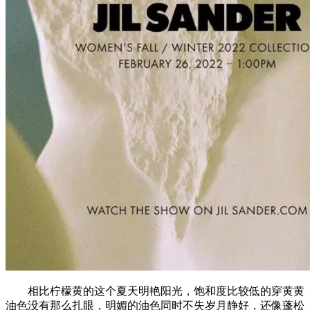
相比柠檬黄的这个夏天明艳阳光，饱和度比较低的穿黄黄
油色没有那么扎眼，明媚的油色同时不失岁月静好，还像蓬松