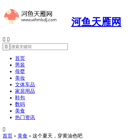
河鱼天雁网



首页
男装
母婴
美妆
文体车品
家居用品
鞋包
数码
美食
热门资讯

首页
»
美食
»
这个夏天，穿黄油色吧