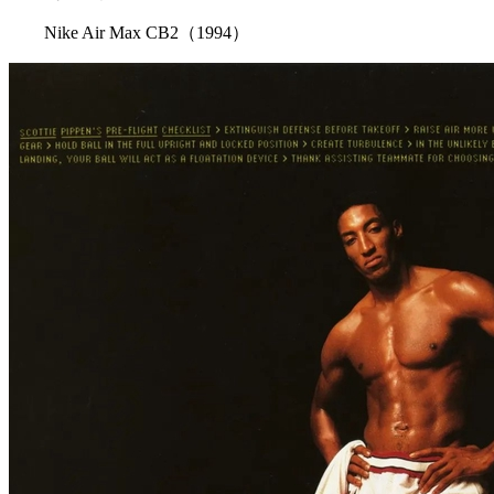
Nike Air Max CB2（1994）