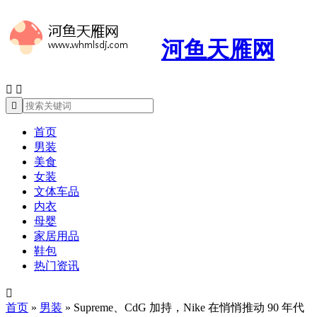
河鱼天雁网



首页
男装
美食
女装
文体车品
内衣
母婴
家居用品
鞋包
热门资讯

首页
»
男装
»
Supreme、CdG 加持，Nike 在悄悄推动 90 年代