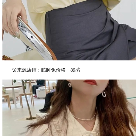
🌸来源店铺：瞌睡兔价格：89💰