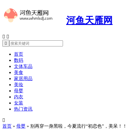
河鱼天雁网



首页
数码
文体车品
美食
家居用品
美妆
母婴
内衣
女装
热门资讯

首页
»
母婴
»
别再穿一身黑啦，今夏流行“初恋色”，美呆！！