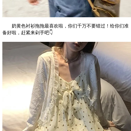
奶黄色衬衫拖拖最喜欢啦，你们千万不要错过！给你们准
备好啦，赶紧来剁手吧👇