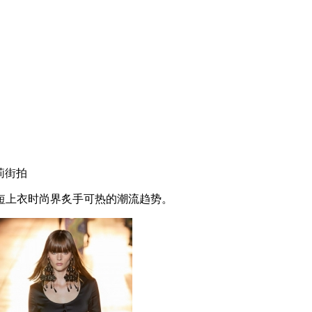
莉街拍
上衣时尚界炙手可热的潮流趋势。