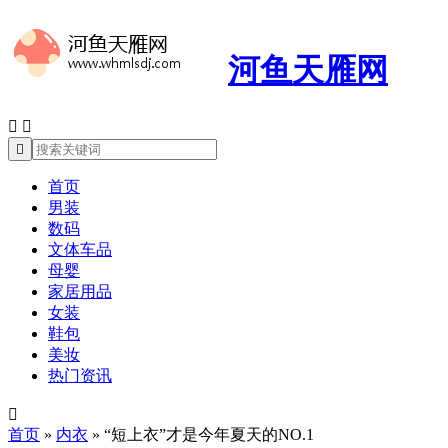
河鱼天雁网



首页
男装
数码
文体车品
母婴
家居用品
女装
鞋包
美妆
热门资讯

首页
»
内衣
»
“短上衣”才是今年夏天的NO.1