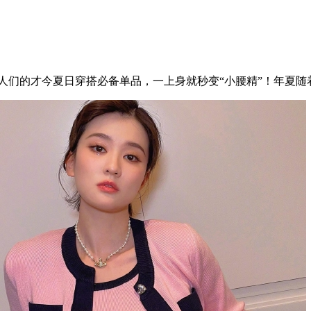
星潮人们的才今夏日穿搭必备单品，一上身就秒变“小腰精”！年夏