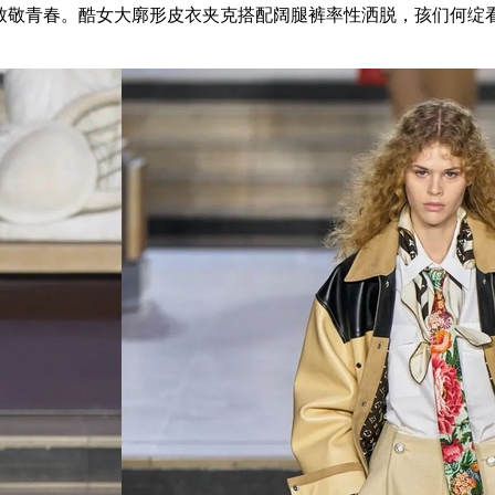
取灵感，职场致敬青春。酷女大廓形皮衣夹克搭配阔腿裤率性洒脱，孩