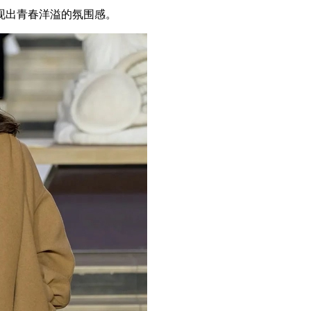
现出青春洋溢的氛围感。