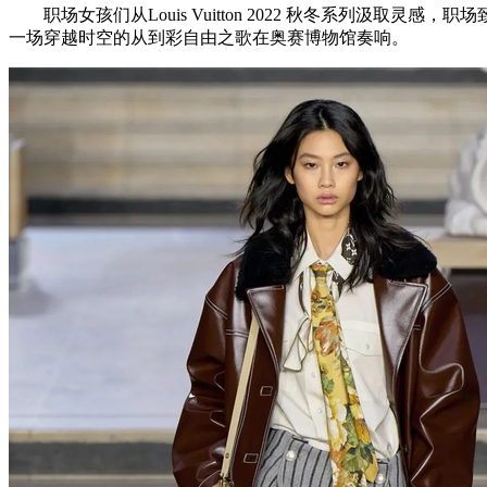
职场女孩们从Louis Vuitton 2022 秋冬系列汲
一场穿越时空的从到彩自由之歌在奥赛博物馆奏响。