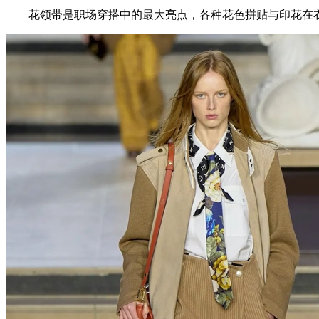
花领带是职场穿搭中的最大亮点，各种花色拼贴与印花在衣