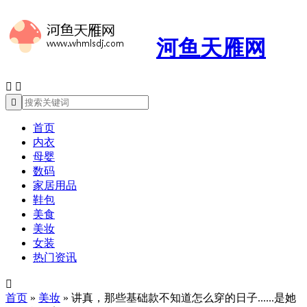
河鱼天雁网



首页
内衣
母婴
数码
家居用品
鞋包
美食
美妆
女装
热门资讯

首页
»
美妆
»
讲真，那些基础款不知道怎么穿的日子......是她