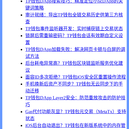
TP钱包DApp搜索技巧：精准定位小众DApp的关
键词策略
审计就绪：导出TP钱包全链交易历史供第三方核
查
TP钱包事件监听器开发：实时捕获链上交易状态
锁屏后需重输密码？TP钱包会话有效期自定义设
置
TP钱包DApp加载失败：解决网页卡顿与白屏的调
试方法
后台耗电异常高？TP钱包区块链监听服务优化建
议
面容ID多次拒绝？TP钱包iOS安全区重置操作流程
手机换新后资产不同步？TP钱包无云同步下的手
动迁移
TP钱包DApp Layer2安全：防范重放攻击的防护技
巧
Gas代付功能灰显？TP钱包元交易（MetaTx）支持
状态
iOS后台自动退出？TP钱包在新版系统中的内存管