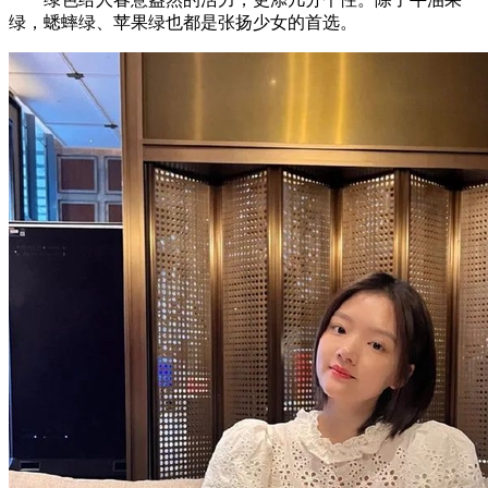
绿，蟋蟀绿、苹果绿也都是张扬少女的首选。