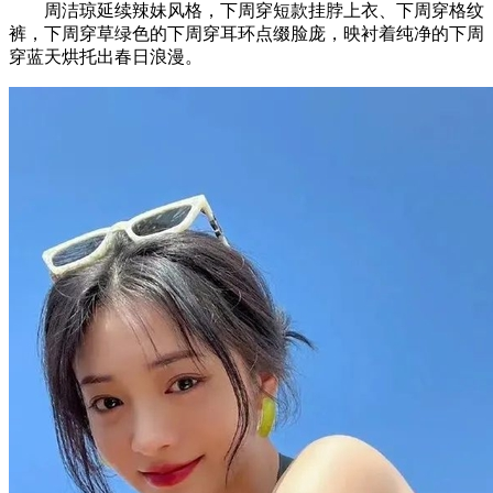
周洁琼延续辣妹风格，下周穿短款挂脖上衣、下周穿格纹
裤，下周穿草绿色的下周穿耳环点缀脸庞，映衬着纯净的下周
穿蓝天烘托出春日浪漫。