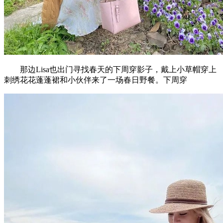
那边Lisa也出门寻找春天的下周穿影子，戴上小草帽穿上
刺绣花花蓬蓬裙和小伙伴来了一场春日野餐。下周穿