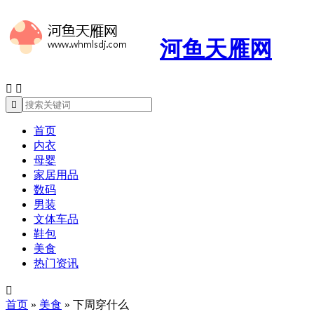
河鱼天雁网



首页
内衣
母婴
家居用品
数码
男装
文体车品
鞋包
美食
热门资讯

首页
»
美食
»
下周穿什么