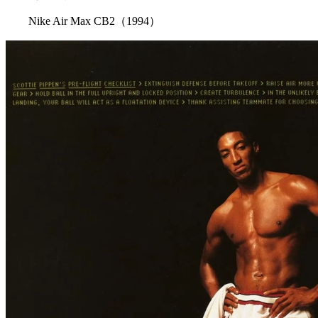
Nike Air Max CB2（1994）