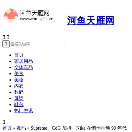
河鱼天雁网



首页
家居用品
文体车品
美食
美妆
内衣
数码
母婴
鞋包
热门资讯

首页
»
数码
»
Supreme、CdG 加持，Nike 在悄悄推动 90 年代