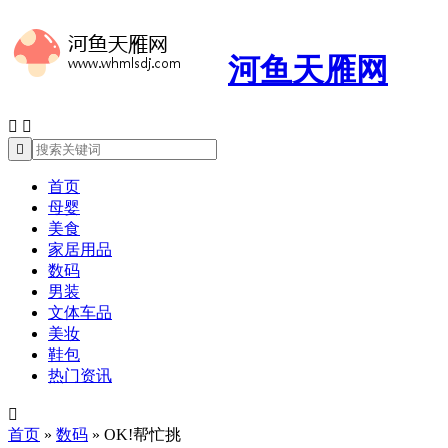
河鱼天雁网



首页
母婴
美食
家居用品
数码
男装
文体车品
美妆
鞋包
热门资讯

首页
»
数码
»
OK!帮忙挑