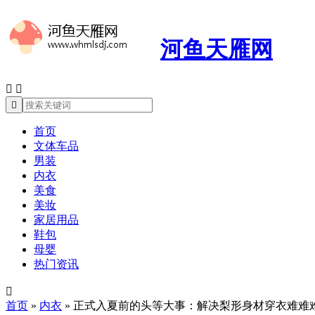
河鱼天雁网



首页
文体车品
男装
内衣
美食
美妆
家居用品
鞋包
母婴
热门资讯

首页
»
内衣
»
正式入夏前的头等大事：解决梨形身材穿衣难难