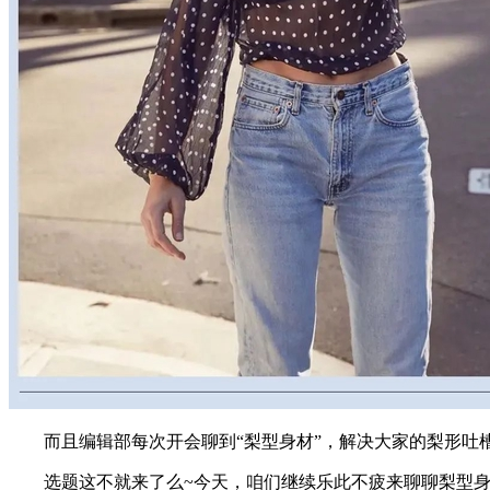
而且编辑部每次开会聊到“梨型身材”，解决大家的梨形吐槽
选题这不就来了么~今天，咱们继续乐此不疲来聊聊梨型身