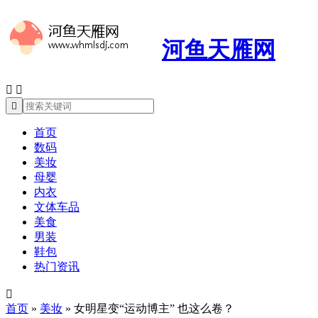
河鱼天雁网



首页
数码
美妆
母婴
内衣
文体车品
美食
男装
鞋包
热门资讯

首页
»
美妆
»
女明星变“运动博主” 也这么卷？