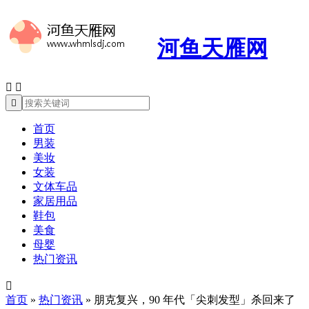
河鱼天雁网



首页
男装
美妆
女装
文体车品
家居用品
鞋包
美食
母婴
热门资讯

首页
»
热门资讯
»
朋克复兴，90 年代「尖刺发型」杀回来了