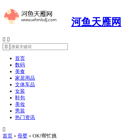
河鱼天雁网



首页
数码
美食
家居用品
文体车品
女装
鞋包
美妆
男装
热门资讯

首页
»
母婴
»
OK!帮忙挑