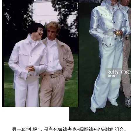
另一套“礼服”，是白色短裤夹克+阔腿裤+尖头靴的组合。