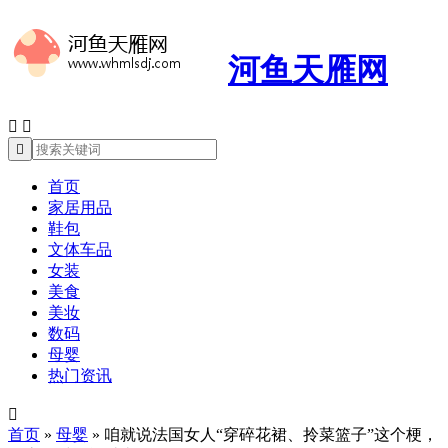
河鱼天雁网



首页
家居用品
鞋包
文体车品
女装
美食
美妆
数码
母婴
热门资讯

首页
»
母婴
»
咱就说法国女人“穿碎花裙、拎菜篮子”这个梗，