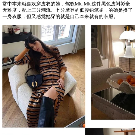
常中本来就喜欢穿皮衣的她，驾驭Miu Miu这件黑色皮衬衫毫
无难度，配上三分潮流、七分摩登的低腰铅笔裙，的确是换了
一身衣服，但又感觉她穿的就是自己本来就有的衣服。